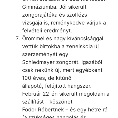
Gimnáziumba. Jól sikerült
zongorajátéka és szolfézs
vizsgája is, reménykedve várjuk a
felvételi eredményt.
Örömmel és nagy kíváncsisággal
vettük birtokba a zeneiskola új
szerzeményét egy
Schiedmayer zongorát. Igazából
csak nekünk új, mert egyébként
100 éves, de kitűnő
állapotú, felújított hangszer.
Február 22-én sikerült megoldani a
szállítást – köszönet
Fodor Róbertnek – és egy hétre rá
(a szükséges hangolás és