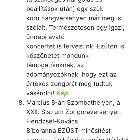
beállítások után) egy szűk
körű hangversenyen már meg is
szólalt. Természetesen egy igazi,
ünnepi avató
koncertet is tervezünk. Ezúton is
köszönetet mondunk
támogatóinknak, az
adományozóknak, hogy ezt az
értékes zongorát meg tudtuk
vásárolni!
Kép
Március 8-án Szombathelyen, a
XXII. Sistrum Zongoraversenyen
Hendzsel-Kovács
Bíboranna EZÜST minősítést
szerzett. Felkészítő tanára Várfalvi-