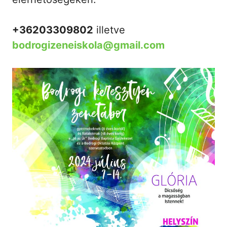
+36203309802
illetve
bodrogizeneiskola@gmail.com