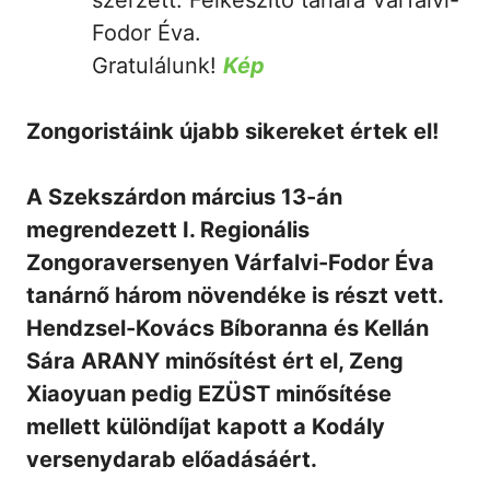
Fodor Éva.
Gratulálunk!
Kép
Zongoristáink újabb sikereket értek el!
A Szekszárdon március 13-án
megrendezett I. Regionális
Zongoraversenyen Várfalvi-Fodor Éva
tanárnő három növendéke is részt vett.
Hendzsel-Kovács Bíboranna és Kellán
Sára ARANY minősítést ért el, Zeng
Xiaoyuan pedig EZÜST minősítése
mellett különdíjat kapott a Kodály
versenydarab előadásáért.