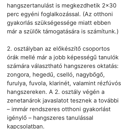
hangszertanulást is megkezdhetik 2×30
perc egyéni foglalkozással. (Az otthoni
gyakorlás szükségessége miatt ebben
már a szülők támogatására is számítunk.)
2. osztályban az előkészítő csoportos
órák mellé már a jobb képességű tanulók
számára választható hangszeres oktatás:
zongora, hegedű, cselló, nagybőgő,
furulya, fuvola, klarinét, valamint rézfúvós
hangszereken. A 2. osztály végén a
zenetanárok javaslatot tesznek a további
– immár rendszeres otthoni gyakorlást
igénylő – hangszeres tanulással
kapcsolatban.