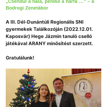
„Csendül a hála, pendül a hárfa …” – a
Bodrogi Zenetábor
A III. Dél-Dunántúli Regionális SNI
gyermekek Találkozóján (2022.12.01.
Kaposvár) Hege Jázmin tanuló cselló
játékával ARANY minősítést szerzett.
Gratulálunk!