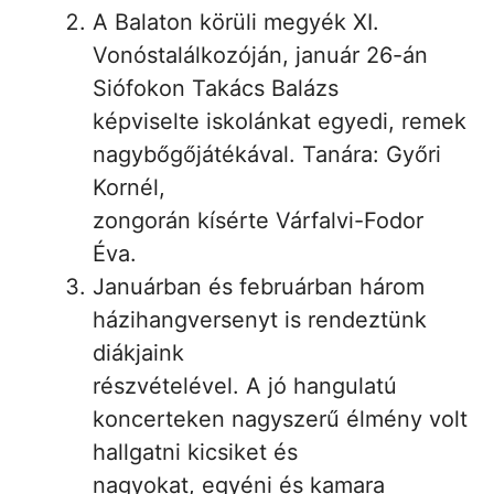
A Balaton körüli megyék XI.
Vonóstalálkozóján, január 26-án
Siófokon Takács Balázs
képviselte iskolánkat egyedi, remek
nagybőgőjátékával. Tanára: Győri
Kornél,
zongorán kísérte Várfalvi-Fodor
Éva.
Januárban és februárban három
házihangversenyt is rendeztünk
diákjaink
részvételével. A jó hangulatú
koncerteken nagyszerű élmény volt
hallgatni kicsiket és
nagyokat, egyéni és kamara