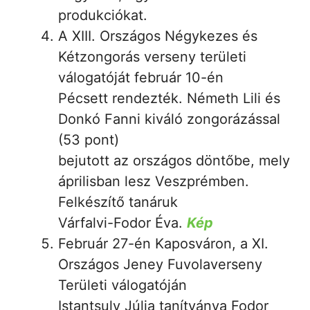
produkciókat.
A XIII. Országos Négykezes és
Kétzongorás verseny területi
válogatóját február 10-én
Pécsett rendezték. Németh Lili és
Donkó Fanni kiváló zongorázással
(53 pont)
bejutott az országos döntőbe, mely
áprilisban lesz Veszprémben.
Felkészítő tanáruk
Várfalvi-Fodor Éva.
Kép
Február 27-én Kaposváron, a XI.
Országos Jeney Fuvolaverseny
Területi válogatóján
Istantsuly Júlia tanítványa Fodor