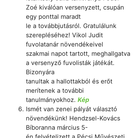
Zoé kiválóan versenyzett, csupán
egy ponttal maradt
le a továbbjutásról. Gratulálunk
szerepléséhez! Vikol Judit
fuvolatanár növendékeivel
szakmai napot tartott, meghallgatva
a versenyző fuvolisták játékát.
Bizonyára
tanultak a hallottakból és erőt
merítenek a további
tanulmányokhoz.
Kép
Ismét van zenei pályát választó
növendékünk! Hendzsel-Kovács
Bíboranna március 5-
én felvételizett a Pécsi Művészeti