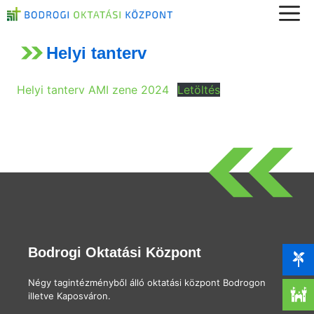
Kilépés
a
Helyi tanterv
tartalomba
Helyi tanterv AMI zene 2024
Letöltés
Bodrogi Oktatási Központ
Négy tagintézményből álló oktatási központ Bodrogon
illetve Kaposváron.