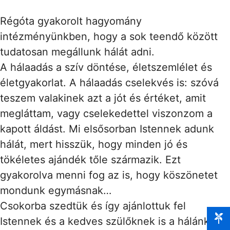
Régóta gyakorolt hagyomány
intézményünkben, hogy a sok teendő között
tudatosan megállunk hálát adni.
A hálaadás a szív döntése, életszemlélet és
életgyakorlat. A hálaadás cselekvés is: szóvá
teszem valakinek azt a jót és értéket, amit
megláttam, vagy cselekedettel viszonzom a
kapott áldást. Mi elsősorban Istennek adunk
hálát, mert hisszük, hogy minden jó és
tökéletes ajándék tőle származik. Ezt
gyakorolva menni fog az is, hogy köszönetet
mondunk egymásnak…
Csokorba szedtük és így ajánlottuk fel
Istennek és a kedves szülőknek is a hálánkat –