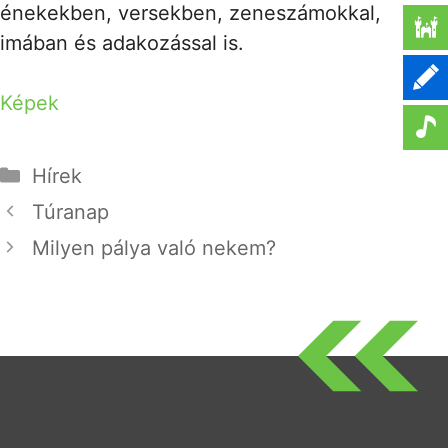
énekekben, versekben, zeneszámokkal,
imában és adakozással is.
Képek
Kategória
Hírek
Túranap
Milyen pálya való nekem?