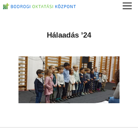
Kilépés
a
tartalomba
Hálaadás ’24