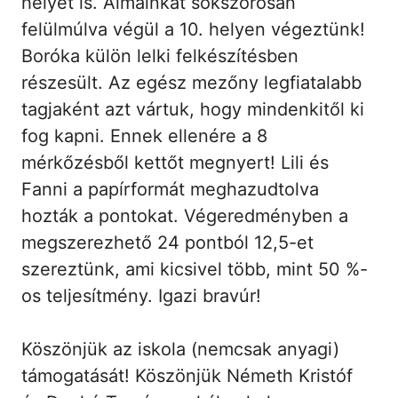
helyet is. Álmainkat sokszorosan
felülmúlva végül a 10. helyen végeztünk!
Boróka külön lelki felkészítésben
részesült. Az egész mezőny legfiatalabb
tagjaként azt vártuk, hogy mindenkitől ki
fog kapni. Ennek ellenére a 8
mérkőzésből kettőt megnyert! Lili és
Fanni a papírformát meghazudtolva
hozták a pontokat. Végeredményben a
megszerezhető 24 pontból 12,5-et
szereztünk, ami kicsivel több, mint 50 %-
os teljesítmény. Igazi bravúr!
Köszönjük az iskola (nemcsak anyagi)
támogatását! Köszönjük Németh Kristóf