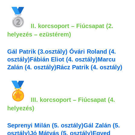
II. korcsoport – Fiúcsapat (2.
helyezés – ezüstérem)
Gál Patrik (3.osztály)
Óvári Roland
(4.
osztály)
Fábián Eliot
(4. osztály)
Marcu
Zalán
(4. osztály)
Rácz Patrik
(4. osztály)
III. korcsoport – Fiúcsapat (4.
helyezés)
Seprenyi Milán
(5. osztály)
Gál Zalán
(5.
osztály)
Jó Mátyás
(5. osztály)
Egyed