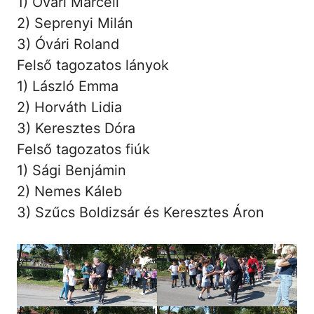
1) Óvári Marcell
2) Seprenyi Milán
3) Óvári Roland
Felső tagozatos lányok
1) László Emma
2) Horváth Lidia
3) Keresztes Dóra
Felső tagozatos fiúk
1) Sági Benjámin
2) Nemes Káleb
3) Szűcs Boldizsár és Keresztes Áron