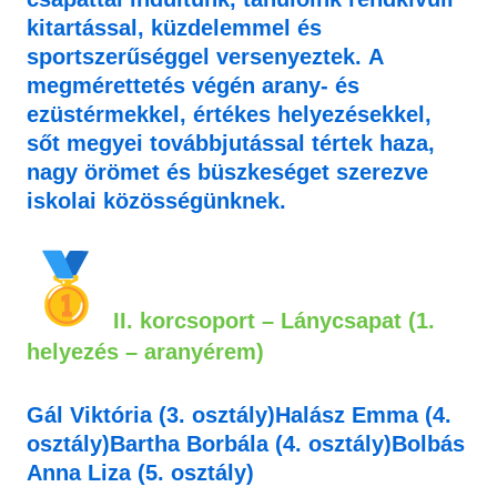
kitartással, küzdelemmel és
sportszerűséggel versenyeztek. A
megmérettetés végén arany- és
ezüstérmekkel, értékes helyezésekkel,
sőt megyei továbbjutással tértek haza,
nagy örömet és büszkeséget szerezve
iskolai közösségünknek.
II. korcsoport – Lánycsapat (1.
helyezés – aranyérem)
Gál Viktória
(3. osztály)
Halász Emma
(4.
osztály)
Bartha Borbála
(4. osztály)
Bolbás
Anna Liza
(5. osztály)