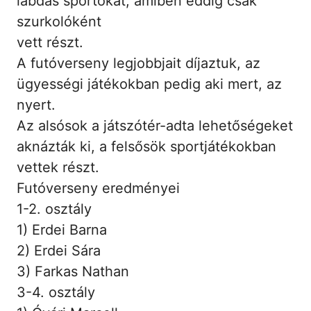
labdás sportokat, amiben eddig csak
szurkolóként
vett részt.
A futóverseny legjobbjait díjaztuk, az
ügyességi játékokban pedig aki mert, az
nyert.
Az alsósok a játszótér-adta lehetőségeket
aknázták ki, a felsősök sportjátékokban
vettek részt.
Futóverseny eredményei
1-2. osztály
1) Erdei Barna
2) Erdei Sára
3) Farkas Nathan
3-4. osztály