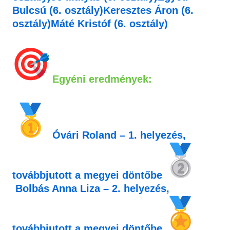
Bulcsú
(6. osztály)
Keresztes Áron
(6.
osztály)
Máté Kristóf
(6. osztály)
Egyéni eredmények:
Óvári Roland
–
1. helyezés
,
továbbjutott a
megyei döntőbe
Bolbás Anna Liza
–
2. helyezés
,
továbbjutott a
megyei döntőbe