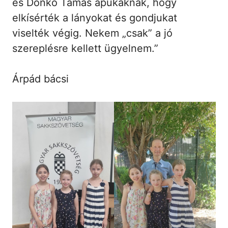
és Donkó Tamás apukáknak, hogy
elkísérték a lányokat és gondjukat
viselték végig. Nekem „csak” a jó
szereplésre kellett ügyelnem.”
Árpád bácsi