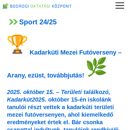
Kilépés
a
Sport 24/25
tartalomba
Kadarkúti Mezei Futóverseny –
Arany, ezüst, továbbjutás!
2025. október 15. – Területi találkozó,
Kadarkút
2025.
október 15-én iskolánk
tanulói részt vettek a kadarkúti területi
mezei futóversenyen, ahol kiemelkedő
eredményeket értek el. Bár csonka
csapattal indultunk, tanulóink rendkívüli