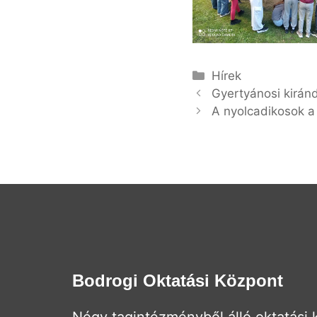
Kategória
Hírek
Gyertyánosi kiránd
A nyolcadikosok a 
Bodrogi Oktatási Központ
Négy tagintézményből álló oktatási