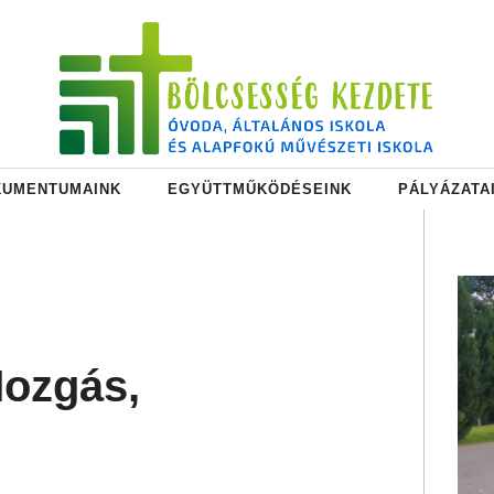
KUMENTUMAINK
EGYÜTTMŰKÖDÉSEINK
PÁLYÁZATA
Mozgás,