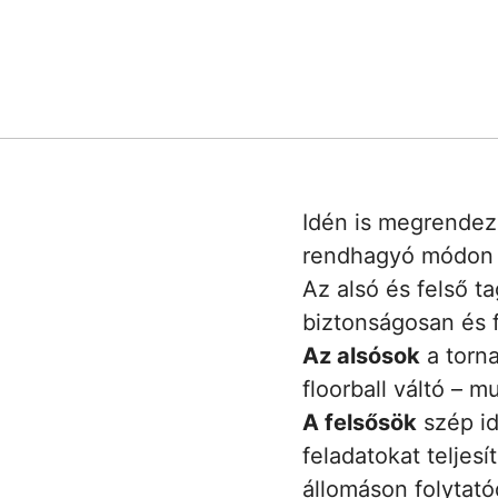
Idén is megrendezé
rendhagyó módon z
Az alsó és felső t
biztonságosan és 
Az alsósok
a torna
floorball váltó – 
A felsősök
szép id
feladatokat teljes
állomáson folytató