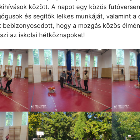
kihívások között. A napot egy közös futóversen
gusok és segítők lelkes munkáját, valamint a d
ét bebizonyosodott, hogy a mozgás közös élmén
eszi az iskolai hétköznapokat!