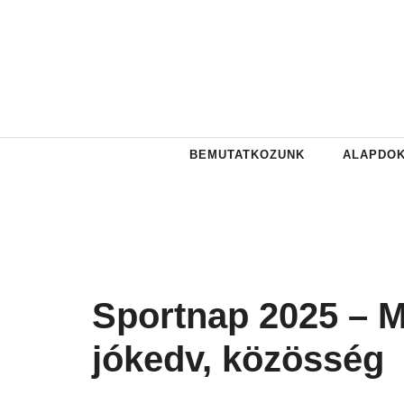
Kilépés
a
tartalomba
BEMUTATKOZUNK
ALAPDO
Sportnap 2025 – 
jókedv, közösség