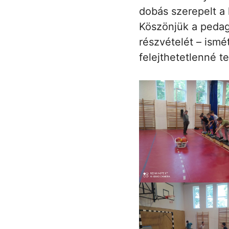
dobás szerepelt a 
Köszönjük a pedagó
részvételét – ism
felejthetetlenné t