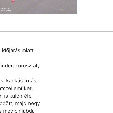
időjárás miatt
minden korosztály
, karikás futás,
atszellemüket.
 is különféle
dődött, majd négy
és medicinlabda