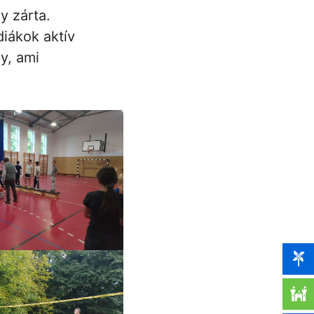
y zárta.
iákok aktív
y, ami