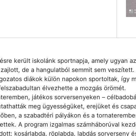
sre került iskolánk sportnapja, amely ugyan az 
ajlott, de a hangulatból semmit sem veszített.
agozatos diákok külön napokon sportoltak, így 
felszabadultan élvezhette a mozgás örömét.
teremben, játékos sorversenyeken – célbadobás
mutathatták meg ügyességüket, erejüket és csap
őben, a szabadtéri pályákon és a tornateremben
ítettek. A program izgalmas számháborúval kez
dott: kosárlabda, röplabda, labdás sorverseny 