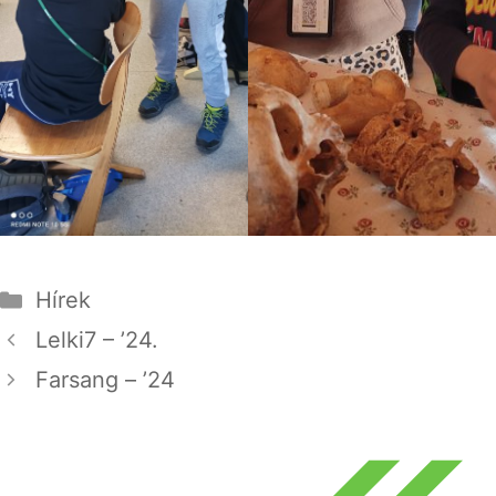
Kategória
Hírek
Lelki7 – ’24.
Farsang – ’24