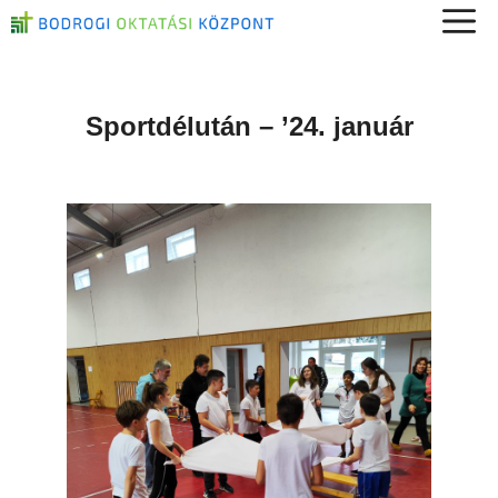
Kilépés
a
tartalomba
Sportdélután – ’24. január