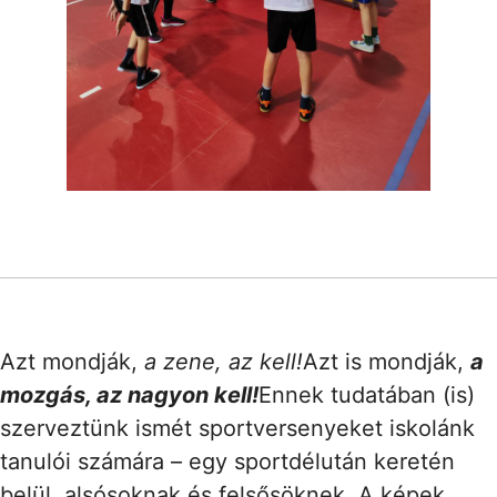
Azt mondják,
a zene, az kell!
Azt is mondják,
a
mozgás, az nagyon kell!
Ennek tudatában (is)
szerveztünk ismét sportversenyeket iskolánk
tanulói számára – egy sportdélután keretén
belül, alsósoknak és felsősöknek. A képek