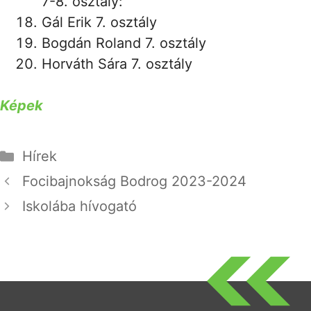
7-8. osztály:
Gál Erik 7. osztály
Bogdán Roland 7. osztály
Horváth Sára 7. osztály
Képek
Kategória
Hírek
Focibajnokság Bodrog 2023-2024
Iskolába hívogató