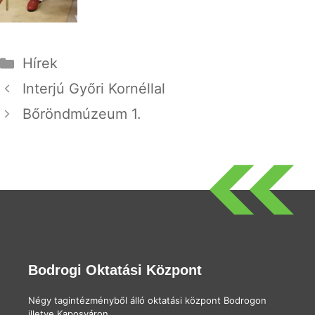
Kategória
Hírek
Interjú Győri Kornéllal
Bőröndmúzeum 1.
Bodrogi Oktatási Központ
Négy tagintézményből álló oktatási központ Bodrogon
illetve Kaposváron.