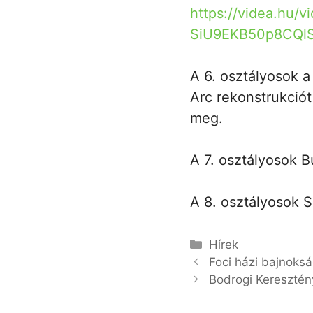
https://videa.hu/
SiU9EKB50p8CQlS
A 6. osztályosok 
Arc rekonstrukciót
meg.
A 7. osztályosok B
A 8. osztályosok S
Kategória
Hírek
Foci házi bajnoks
Bodrogi Keresztén