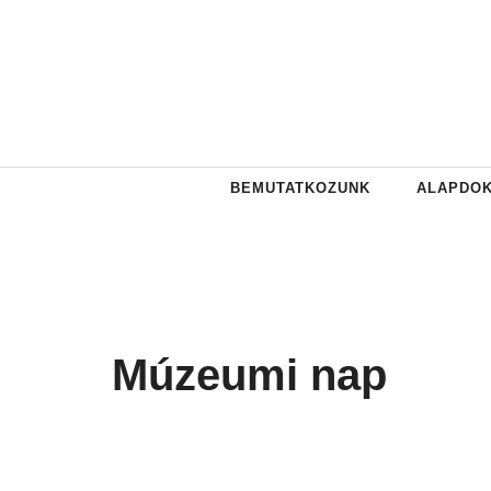
Kilépés
a
tartalomba
BEMUTATKOZUNK
ALAPDO
Múzeumi nap