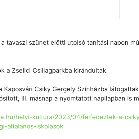
, a tavaszi szünet előtti utolsó tanítási napon 
k a Zselici Csillagparkba kirándultak.
a Kaposvári Csiky Gergely Színházba látogattak
ósított, ill. másnap a nyomtatott napilapban is m
ne.hu/helyi-kultura/2023/04/felfedeztek-a-csik
i-altalanos-iskolasok