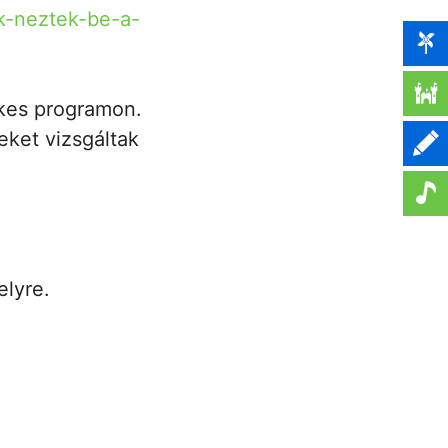
ok-neztek-be-a-
ekes programon.
eket vizsgáltak
elyre.