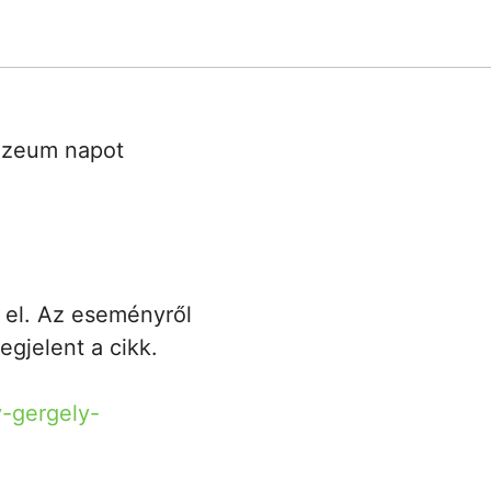
múzeum napot
 el. Az eseményről
egjelent a cikk.
y-gergely-