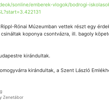
videok/sonline/emberek-vlogok/bodrogi-iskolas
L?start=3.422131
a Rippl-Rónai Múzeumban vettek részt egy érd
 csináltak koponya csontvázra, ill. bagoly köpet
udapestre kirándultak.
omogyvárra kirándultak, a Szent László Emlékh
ág
y Zenetábor