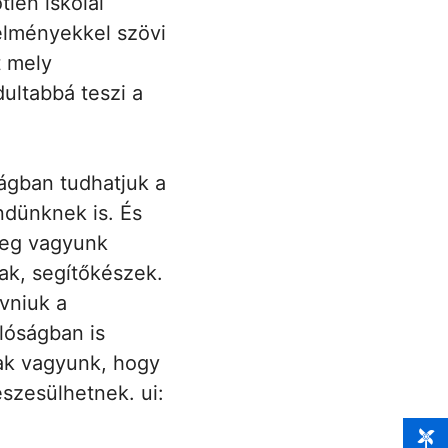
len iskolai
élményekkel szövi
t mely
dultabbá teszi a
ságban tudhatjuk a
ndünknek is. És
meg vagyunk
ak, segítőkészek.
vniuk a
lóságban is
sak vagyunk, hogy
észesülhetnek. ui: