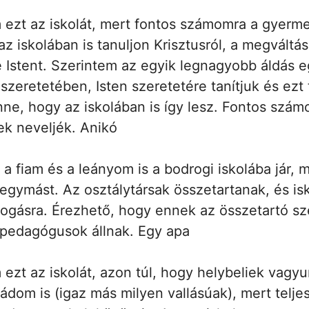
m ezt az iskolát, mert fontos számomra a gyer
z iskolában is tanuljon Krisztusról, a megváltás
 Istent. Szerintem az egyik legnagyobb áldás 
 szeretetében, Isten szeretetére tanítjuk és ezt
ne, hogy az iskolában is így lesz. Fontos szám
k neveljék. Anikó
 a fiam és a leányom is a bodrogi iskolába jár, m
egymást. Az osztálytársak összetartanak, és isk
ogásra. Érezhető, hogy ennek az összetartó sz
pedagógusok állnak. Egy apa
 ezt az iskolát, azon túl, hogy helybeliek vagy
ládom is (igaz más milyen vallásúak), mert telj