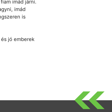
fiam imád járni.
agyni, imád
ngszeren is
 és jó emberek