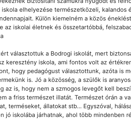
ekeznek biztosítani számukra nyugodt és felhőt
 iskola elhelyezése természetközeli, kalandos 
ndennapjait. Külön kiemelném a közös éneklés
ze az iskolai életnek és összetartóbbá, felszaba
ta
ért választottuk a Bodrogi iskolát, mert bizton
z keresztény iskola, ami fontos volt az értékre
nt, hogy pedagógust választottunk, azóta is 
rmekünk is. Jó a közösség, a szülők is aranyos
g az is, hogy nem a szmogos levegőt kell beszí
 a friss természet illatát. Természet órán a va
at, terméseket, állatokat stb… Egyszóval, hálá
n jó iskolába járhatnak, ahol több mindenben r