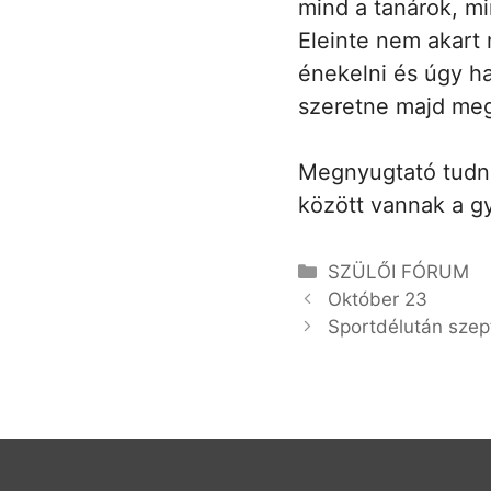
mind a tanárok, mi
Eleinte nem akart
énekelni és úgy ha
szeretne majd megt
Megnyugtató tudni
között vannak a g
Kategória
SZÜLŐI FÓRUM
Október 23
Sportdélután sze