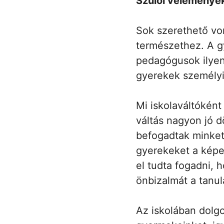
Szülői vélemények 
Sok szerethető vo
természethez. A gy
pedagógusok ilyenk
gyerekek személyi
Mi iskolaváltóként
váltás nagyon jó d
befogadtak minket
gyerekeket a képe
el tudta fogadni, 
önbizalmát a tanu
Az iskolában dolg