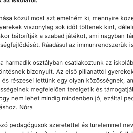
az iskoláról:
nása közül most azt emelném ki, mennyire közel
erekek viszonylag sok időt töltenek kint, délelő
or bátorítják a szabad játékot, ami nagyban t
ségfejlődését. Ráadásul az immunrendszerük is
 a harmadik osztályban csatlakoztunk az iskolá
öntésnek bizonyult. Az első pillanattól gyerekek
 és részesei lettünk egy olyan közösségnek, a
sségeinek megfelelően terelgetik és támogatják
hogy nem lehet mindig mindenben jó, ezáltal pe
láshoz. Nóra
ozó pedagógusok szeretettel és türelemmel nev