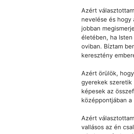
Azért választotta
nevelése és hogy a
jobban megismerje
életében, ha Isten
oviban. Bíztam ben
keresztény embere
Azért örülök, hogy
gyerekek szeretik 
képesek az összef
középpontjában a 
Azért választottam
vallásos az én csa