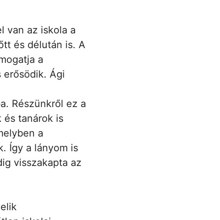
 van az iskola a
tt és délután is. A
ámogatja a
 erősödik. Ági
ba. Részünkről ez a
 és tanárok is
melyben a
. Így a lányom is
dig visszakapta az
elik