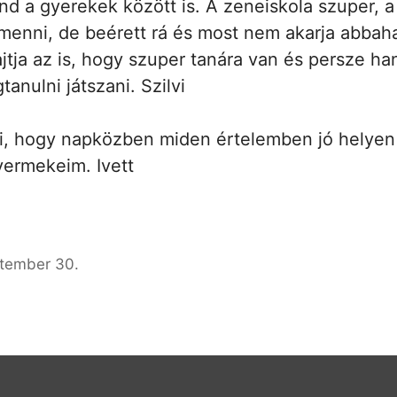
nd a gyerekek között is. A zeneiskola szuper, a 
 menni, de beérett rá és most nem akarja abbah
jtja az is, hogy szuper tanára van és persze ha
anulni játszani. Szilvi
, hogy napközben miden értelemben jó helyen
yermekeim. Ivett
ptember 30.