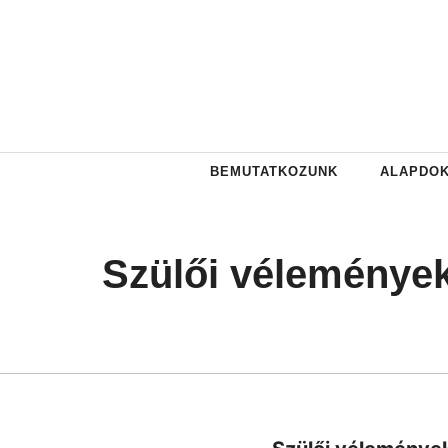
Kilépés
a
tartalomba
BEMUTATKOZUNK
ALAPDO
Szülői vélemények