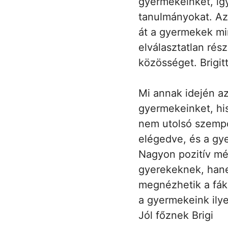
gyermekeinket, igy
tanulmányokat. Az
át a gyermekek mi
elválasztatlan rés
közösséget. Brigit
Mi annak idején az
gyermekeinket, his
nem utolsó szempo
elégedve, és a gye
Nagyon pozitív mé
gyerekeknek, hanem
megnézhetik a fák
a gyermekeink ilye
Jól főznek Brigi