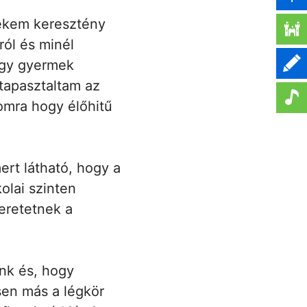
mekem keresztény
ról és minél
egy gyermek
 tapasztaltam az
omra hogy élőhitű
ert látható, hogy a
olai szinten
eretetnek a
unk és, hogy
esen más a légkör